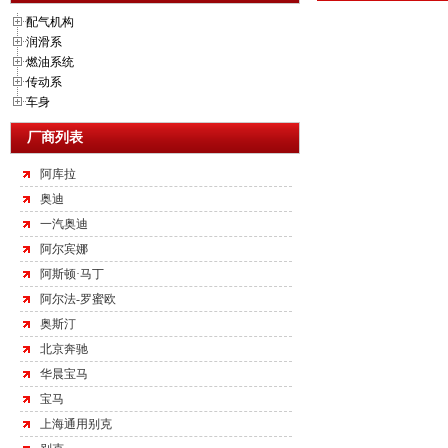
配气机构
润滑系
燃油系统
传动系
车身
厂商列表
阿库拉
奥迪
一汽奥迪
阿尔宾娜
阿斯顿·马丁
阿尔法-罗蜜欧
奥斯汀
北京奔驰
华晨宝马
宝马
上海通用别克