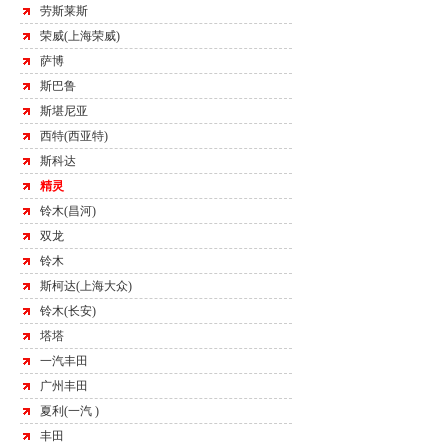
劳斯莱斯
荣威(上海荣威)
萨博
斯巴鲁
斯堪尼亚
西特(西亚特)
斯科达
精灵
铃木(昌河)
双龙
铃木
斯柯达(上海大众)
铃木(长安)
塔塔
一汽丰田
广州丰田
夏利(一汽 )
丰田