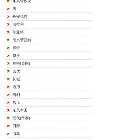
东风雪铁龙
鹰
长安福特
法拉利
菲亚特
南京菲亚特
福特
华沙
福特(美国)
吉优
长城
通用
吉利
哈飞
东风本田
现代(华泰)
日野
海马