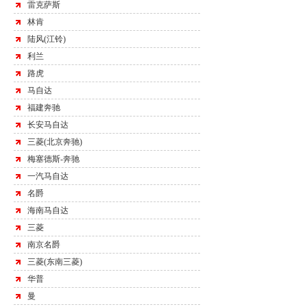
雷克萨斯
林肯
陆风(江铃)
利兰
路虎
马自达
福建奔驰
长安马自达
三菱(北京奔驰)
梅塞德斯-奔驰
一汽马自达
名爵
海南马自达
三菱
南京名爵
三菱(东南三菱)
华普
曼