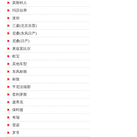
莫斯科人
玛莎拉蒂
迷你
三菱(北京吉普)
尼桑(东风日产)
尼桑(日产)
奥兹莫比尔
欧宝
其他车型
东风标致
标致
平尼法瑞那
普利茅斯
庞蒂克
保时捷
奇瑞
雷诺
罗孚