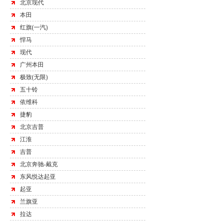
北京现代
本田
红旗(一汽)
悍马
现代
广州本田
极致(无限)
五十铃
依维科
捷豹
北京吉普
江淮
吉普
北京奔驰-戴克
东风悦达起亚
起亚
兰旗亚
拉达