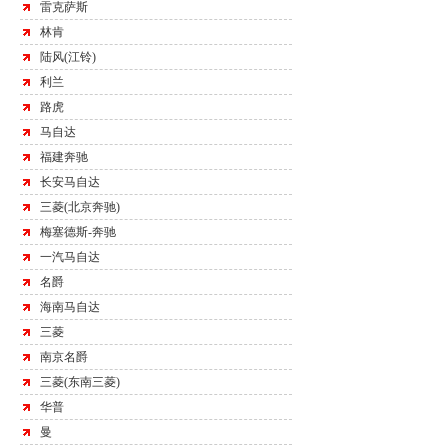
雷克萨斯
林肯
陆风(江铃)
利兰
路虎
马自达
福建奔驰
长安马自达
三菱(北京奔驰)
梅塞德斯-奔驰
一汽马自达
名爵
海南马自达
三菱
南京名爵
三菱(东南三菱)
华普
曼