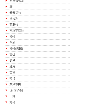
东风雪铁龙
鹰
长安福特
法拉利
菲亚特
南京菲亚特
福特
华沙
福特(美国)
吉优
长城
通用
吉利
哈飞
东风本田
现代(华泰)
日野
海马