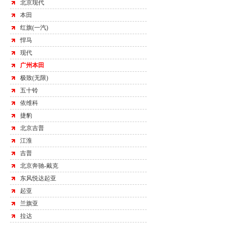
北京现代
本田
红旗(一汽)
悍马
现代
广州本田
极致(无限)
五十铃
依维科
捷豹
北京吉普
江淮
吉普
北京奔驰-戴克
东风悦达起亚
起亚
兰旗亚
拉达