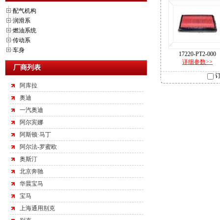
配气机构
润滑系
燃油系统
传动系
车身
17220-PT2-000
详细参数>>
厂商列表
阿库拉
奥迪
一汽奥迪
阿尔宾娜
阿斯顿·马丁
阿尔法-罗蜜欧
奥斯汀
北京奔驰
华晨宝马
宝马
上海通用别克