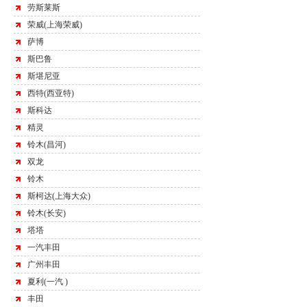
劳斯莱斯
荣威(上海荣威)
萨博
斯巴鲁
斯堪尼亚
西特(西亚特)
斯科达
精灵
铃木(昌河)
双龙
铃木
斯柯达(上海大众)
铃木(长安)
塔塔
一汽丰田
广州丰田
夏利(一汽 )
丰田