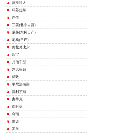
莫斯科人
玛莎拉蒂
迷你
三菱(北京吉普)
尼桑(东风日产)
尼桑(日产)
奥兹莫比尔
欧宝
其他车型
东风标致
标致
平尼法瑞那
普利茅斯
庞蒂克
保时捷
奇瑞
雷诺
罗孚